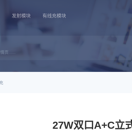
品
发射模块
有线充模块
......
充
27W双口A+C