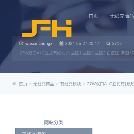
首页
无线充商
wuxianchongx
2024-05-27 20:47
2713
27W双口A+C立式有线快充 主图1 主图2 主图3 白底图 选图 详情页
首页
>
无线充商品
>
有线充模块
>
27W双口A+C立式有线快
网站分类