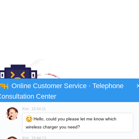
Online Customer Service · Telephone
onsultation Center
Kim
10:44:11
Hello, could you please let me know which
wireless charger you need?
Kim
10:44:13