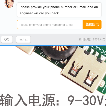
Please provide your phone number or Email, and an
engineer will call you back.
QQ
vchat
累计回电：2538人次